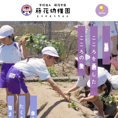
こころの学園。
こころを基調とした、
報恩感謝の
育ちます。